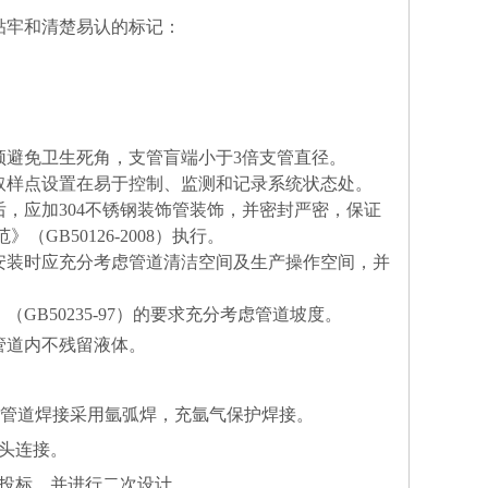
贴牢和清楚易认的标记：
须避免卫生死角，支管盲端小于
3
倍支管直径。
取样点设置在易于控制、监测和记录系统状态处。
后，应加
304
不锈钢装饰管装饰，并密封严密，保证
范》（
GB50126-2008
）执行。
安装时应充分考虑管道清洁空间及生产操作空间，并
》（
GB50235-97
）的要求充分考虑管道坡度。
管道内不残留液体。
管道焊接采用氩弧焊，充氩气保护焊接。
头连接。
投标、并进行二次设计。