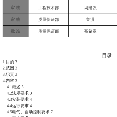
审
核
工程技术部
冯建强
审
核
质量保证部
鲁潇
批 准
质量保证部
聂希霖
目录
1.
目的
3
2.
范围
3
3.
职责
3
4.
内容
3
4.1
概述
3
4.2
法规要求
3
4.3
安装要求
4
4.4
运行要求
4
4.5
电气、自动控制要求
7