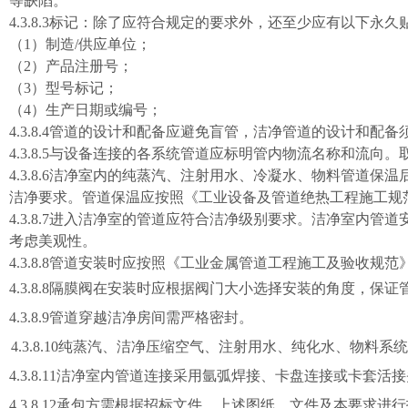
等缺陷。
4.3.
8
.3
标记：除了应符合规定的要求外，还至少应有以下永久
（
1
）制造
/
供应单位；
（
2
）产品注册号；
（
3
）型号标记；
（
4
）生产日期或编号；
4.3.
8
.4
管道的设计和配备应避免盲管，洁净管道的设计和配备
4.3.
8
.5
与设备连接的各系统管道应标明管内物流名称和流向。
4.3.
8
.6
洁净室内的纯蒸汽、注射用水、冷凝水、物料管道保温
洁净要求。管道保温应按照《工业设备及管道绝热工程施工规
4.3.
8
.7
进入洁净室的管道应符合洁净级别要求。洁净室内管道
考虑美观性。
4.3.
8
.8
管道安装时应按照《工业金属管道工程施工及验收规范
4.3.
8
.8
隔膜阀在安装时应根据阀门大小选择安装的角度，保证
4.3.
8
.9
管道穿越洁净房间需严格密封。
4.3.
8
.10
纯蒸汽、洁净压缩空气、注射用水、纯化水、物料系统
4.3.
8
.11
洁净室内管道连接采用氩弧焊接、卡盘连接或卡套活接
4.3.
8
.12
承包方需根据招标文件、上述图纸、文件及本要求进行