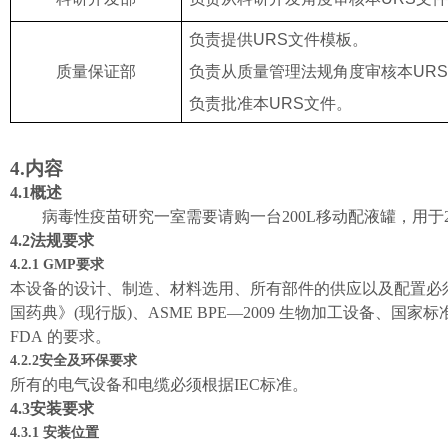
负责提供
URS
文件模板。
质量保证部
负责从质量管理法规角度审核本
URS
负责批准本
URS
文件。
4.内容
4.1概述
病毒
性
疫苗研究一室
需要请购
一台
200L
移动配液罐
，
用于
4.2法规要求
4.2.1
GMP要求
本设备的设计、制造、材料选用、所有部件的供应以及配置必
国药典》
(
现行
版
)
、
ASME BPE—2009
生物加工设备、国家标
FDA
的要求。
4.2.2
安全及环保要求
所有的电气设备和电缆必须根据
IEC
标准。
4.3安装要求
4.3.1 安装位置