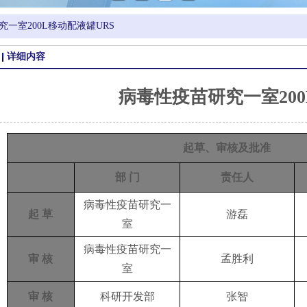
一室200L移动配液罐URS
详细内容
病毒性疫苗研究一室200
起草、审核及批准
部 门
责任人
病毒性疫苗研究一
起 草
游磊
室
病毒性疫苗研究一
审 核
孟胜利
室
审
核
科研开发部
张智