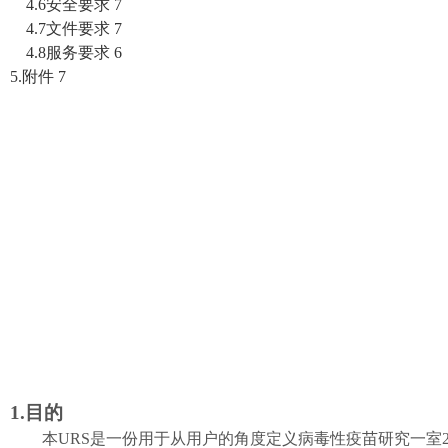
4.6
安全要求
7
4.7
文件要求
7
4.8
服务要求
6
5.
附件
7
1.目的
本
URS
是一份用于从用户的角度定义
病毒性疫苗研究一室