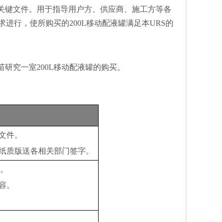
关键文件。用于指导用户方、供应商、施工方等各
求进行，使所购买的
200L
移动配液罐满足本
URS
的
苗研究一室
200L
移动配液罐
的购买。
S文件。
纸质版送各相关部门签字。
。
容。
。