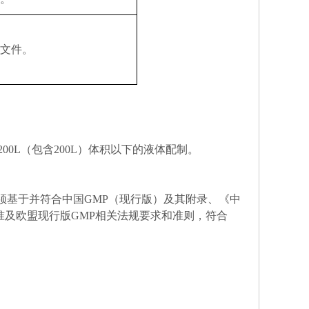
文件。
200L
（包含
200L
）体积
以
下的液体配制。
须基于并符合中国
GMP
（
现行版
）及其附录、《中
准及欧盟现行版
GMP
相关法规要求和准则，符合