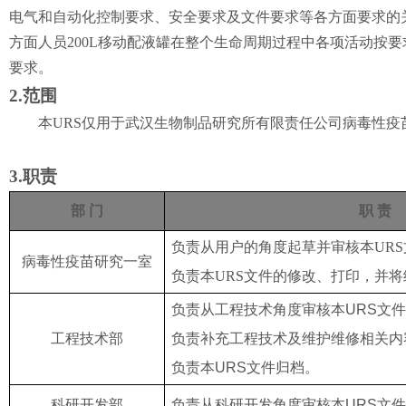
电气和自动化控制要求、安全要求及文件要求等各方面要求的
方面人员
200L
移动配液罐在整个生命周期过程中各项活动按要
要求。
2.范围
本
URS
仅用于武汉生物制品研究所有限责任公司
病毒性疫
3.职责
部 门
职 责
负责从用户的角度起草并审核本
UR
病毒性疫苗研究一室
负责本
URS
文件的修改、打印，并将
负责从工程技术角度审核本
URS
文件
工程技术部
负责补充工程技术及维护维修相关内
负责本
URS
文件归档。
科研开发部
负责从科研开发角度审核本
URS
文件