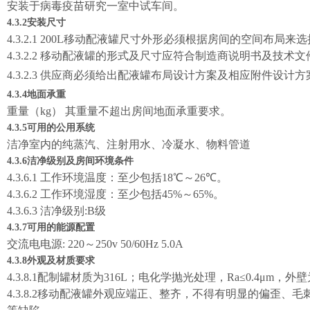
安装于病毒疫苗研究一室
中试车间。
4.3.2安装尺寸
4.3.2.
1
200L
移动配液罐尺寸外形必须根据房间的空间布局来选
4.3.2.2
移动配液罐的形式及尺寸应符合制造商说明书及技术文
4.3.2.3
供应商必须给出配液罐布局设计方案及相应附件设计方
4.3.4地面承重
重量（
kg
） 其重量不超出房间地面承重要求。
4.3.5可用的公用系统
洁净室内的纯蒸汽、注射用水、冷凝水、物料管道
4.3.6洁净级别及房间环境条件
4.3.
6
.1
工作环境温度：至少包括
18℃
～
26℃
。
4.3.
6
.2
工作环境湿度：至少包括
45%
～
65%
。
4.3.6.3
洁净级别:B级
4.3.7可用的能源配置
交流电电源:
2
20～
250v 50/60Hz
5
.0A
4.3.8外观及材质要求
4.3.
8
.1
配制罐材质为
316L
；电化学抛光处理，
Ra≤0.4μm
，外壁
4.3.
8
.2
移动配液罐外观应端正、整齐，不得有明显的偏歪、毛