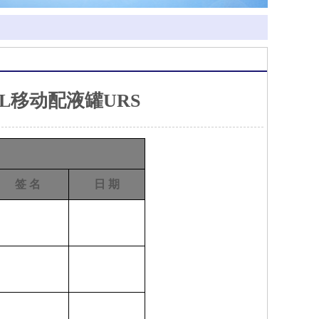
L移动配液罐URS
签
名
日
期