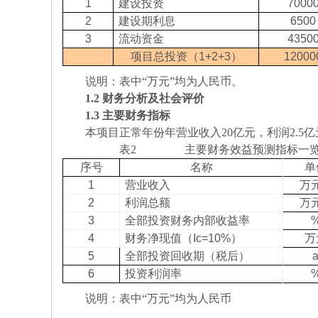
1
建设投资
7000
2
建设期利息
6500
3
流动资金
4350
项目总投资（1+2+3）
12000
说明：表中“万元”均为人民币。
1.2
财务分析及社会评价
1.3
主要财务指标
本项目正常年份年营业收入20亿元，利润2.5
表2 主要财务效益预测指标一
序号
名称
单
1
营业收入
万元
2
利润总额
万元
3
全部投资财务内部收益率
4
财务净现值（Ic=10%）
万
5
全部投资回收期（税后）
6
投资利润率
说明：表中“万元”均为人民币