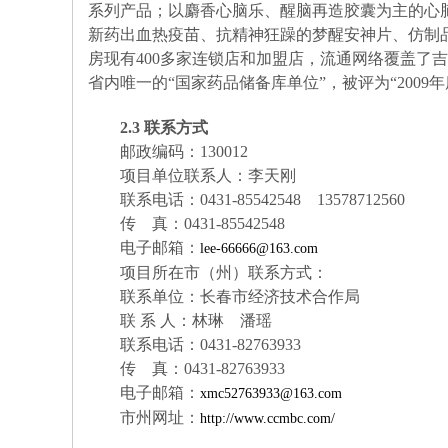
系列产品；以麝香心脑乐、醒脑再造胶囊为主的心脑
新药出血热疫苗、抗精神狂躁的梦醒安神片、仿制
房现有400多家连锁店和加盟店，流通网络覆盖了吉
省内唯一的“国家药品储备库单位”，被评为“2009年
2.3
联系方式
邮政编码：130012
项目单位联系人：李天刚
联系电话：0431-85542548 13578712560
传 真：0431-85542548
电子邮箱：
lee-66666@163.com
项目所在市（州）联系方式：
联系单位：长春市经济技术合作局
联 系 人：林琳 潘瑶
联系电话：0431-82763933
传 真：0431-82763933
电子邮箱：
xmc52763933@163.com
市州网址：
http://www.ccmbc.com/