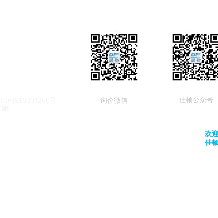
佳顿公众号
ICP备16003250号
询价微信
厂家
欢
佳