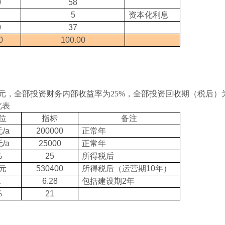
0
58
5
资本化利息
0
37
0
100.00
亿元，全部投资财务内部收益率为25%，全部投资回收期（税后）为8
览表
位
指标
备注
/a
200000
正常年
/a
25000
正常年
%
25
所得税后
元
530400
所得税后（运营期10年）
a
6.28
包括建设期2年
%
21