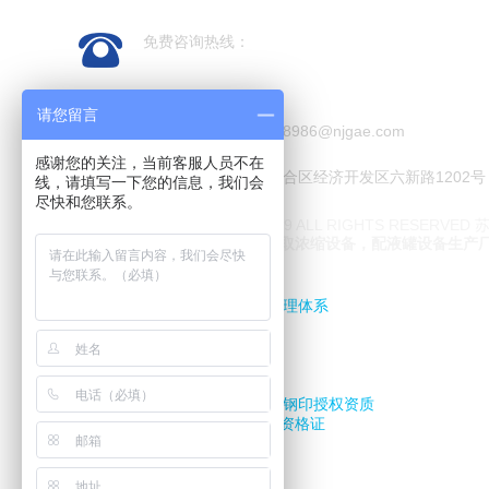
产品中心
免费咨询热线：
公司新闻
关于我们
13913888986
联系我们
请您留言
联系邮箱：13913888986@njgae.com
感谢您的关注，当前客服人员不在
联系地址：南京市六合区经济开发区六新路1202号
线，请填写一下您的信息，我们会
尽快和您联系。
COPYRIGHT 2007-2019 ALL RIGHTS RESERVED
苏
专业配液系统设备，提取浓缩设备，配液罐设备生产
认证：
· ISO9001:2015
· ISO14001及OHSAS18001管理体系
相关资质：
· 压力管道安装改造许可证
· 机电工程总承包
· 欧盟PED认证,CE钢印
· 美国ASME"U","U2"和"UL"钢印授权资质
· 中国D1,D2级压力容器制造资格证
友情链接：
配液系统