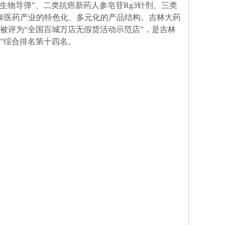
物导弹”、二类抗癌新药人参皂苷Rg3针剂、三类
泰医药产业的特色化、多元化的产品结构。吉林大药
年被评为“全国百城万店无假货活动示范店”，是吉林
行榜”综合排名第十四名。